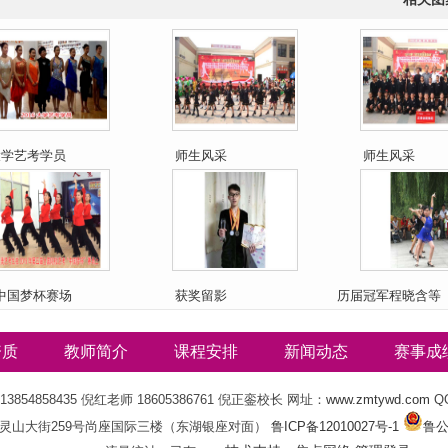
6大学艺考学员
师生风采
师生风采
中国梦杯赛场
获奖留影
历届冠军程晓含等
资质
教师简介
课程安排
新闻动态
赛事成
13854858435 倪红老师 18605386761 倪正銮校长 网址：
www.zmtywd.com
QQ
灵山大街259号尚座国际三楼（东湖银座对面）
鲁ICP备12010027号-1
鲁公