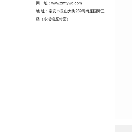
网 址：
www.zmtywd.com
地 址：泰安市灵山大街259号尚座国际三
楼（东湖银座对面）