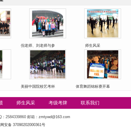
倪老师、刘老师与参
师生风采
赛选手合影
美丽中国院校艺考杯
体育舞蹈锦标赛开幕
比赛
式
绩
师生风采
考级考牌
联系我们
：2584339860 邮箱：
zmtywd@163.com
网安备 37090202000361号